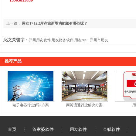
13903815090
上一篇：
用友T+12.2库存篇新增功能都有哪些呢？
此文关键字：
郑州用友软件,用友财务软件,用友erp，郑州市用友
推荐产品
电子电器行业解决方案
商贸流通行业解决方案
用
首页
管家婆软件
用友软件
金蝶软件